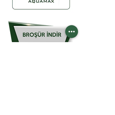
Bize Ulaşın
Eğitim Mahallesi Adım Sokak No:10-18 D:29
Kadıköy / İstanbul