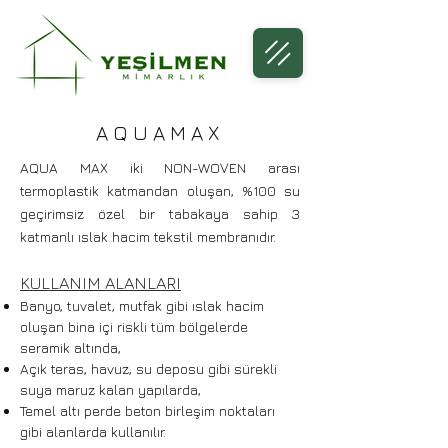
AQUAMAX
AQUA MAX iki NON-WOVEN arası
termoplastik katmandan oluşan, %100 su
geçirimsiz özel bir tabakaya sahip 3
katmanlı ıslak hacim tekstil membranıdır.
KULLANIM ALANLARI
Banyo, tuvalet, mutfak gibi ıslak hacim
oluşan bina içi riskli tüm bölgelerde
seramik altında,
Açık teras, havuz, su deposu gibi sürekli
suya maruz kalan yapılarda,
Temel altı perde beton birleşim noktaları
gibi alanlarda kullanılır.